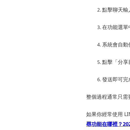
點
擊
聊天
輸
在
功能
選單
系統
會
自動
點
擊「
分享
發送
即可
完
整個
過程
通常
只需
如果
你
經常
使用
L
尋
功能
在
哪裡？
20