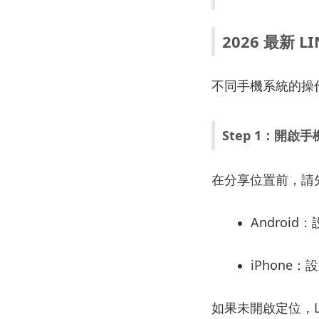
2026
最新
L
不同
手機
系統的
操
Step
1：
開啟
手
在
分享
位置
前，
請
Android：
iPhone：
設
如果
未
開啟
定位，