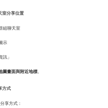
天
室
分享
位置
群組
聊天
室
圖示
資訊」
地圖
畫面
與
附近
地
標
。
享
方式
見
分享
方式：