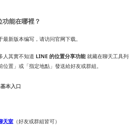
位
功能
在
哪裡？
于最新版本编写，请访问官网下载。
多
人
其實
不知道
LINE
的
位置
分享
功能
就
藏
在
聊天
工具
列
前
位置」
或「
指定
地點」
發送
給
好友
或
群組。
的
基本
入口
聊天
室
（
好友
或
群組
皆可）