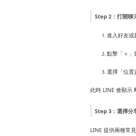
Step
2：
打開
聊
進入
好友
或
點
擊「＋」
選擇「
位置
此時
LINE
會
顯示
Step
3：
選擇
分
LINE
提供
兩種
常