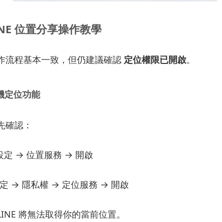
INE
位置
分享
操作
教學
作
流程
基本
一致，
但
仍
建議
確認
定位
權限
已
開啟
。
機
定位
功能
先
確認：
設定 →
位置
服務 →
開啟
定 →
隱私權 →
定位
服務 →
開啟
LINE
將
無法
取得
你的
當前
位置。