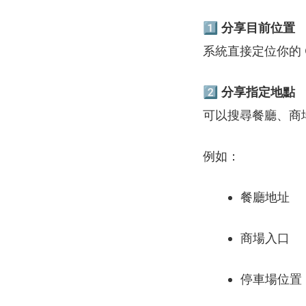
1️⃣
分享
目前
位置
系統
直接
定位
你的
2️⃣
分享
指定
地點
可以
搜尋
餐廳、
商
例如：
餐廳
地址
商場
入口
停車場
位置