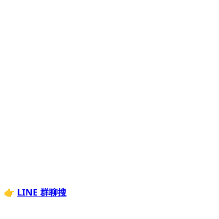
。
：
👉
LINE
群
聊
搜