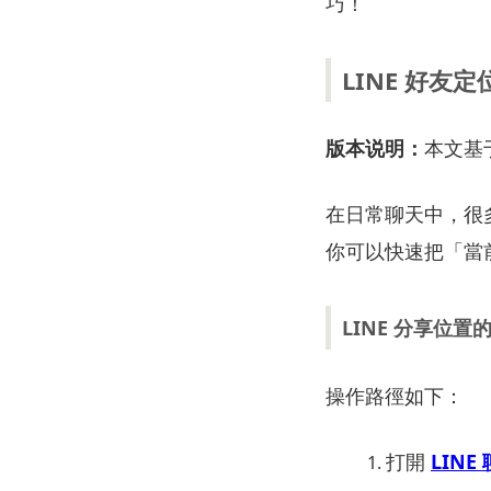
巧！
LINE
好友
定
版本说明：
本文基
在
日常
聊天
中，
很
你
可以
快速
把「
當
LINE
分享
位置
操作
路徑
如下：
打開
LINE