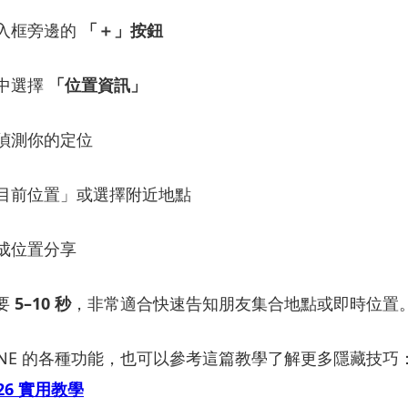
入
框
旁邊
的
「＋」
按鈕
中
選擇
「
位置
資訊」
偵測
你的
定位
目前
位置」
或
選擇
附近
地點
成
位置
分享
要
5–
10
秒
，
非常
適合
快速
告知
朋友
集合
地點
或
即時
位置
INE
的
各種
功能，
也可以
參考
這篇
教學
了解
更多
隱藏
技巧
26
實用
教學